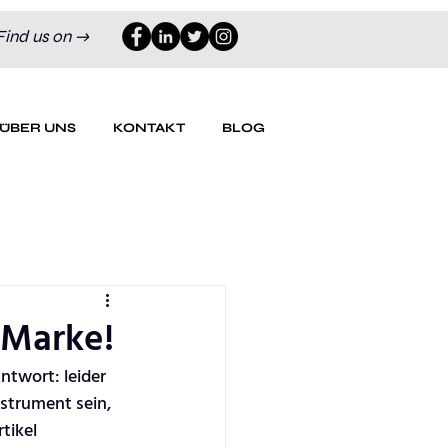
Find us on →
ÜBER UNS
KONTAKT
BLOG
 Marke!
ntwort: leider 
strument sein, 
tikel 