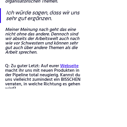
organisatorischen Themen. 
Ich würde sagen, dass wir uns 
sehr gut ergänzen.
Meiner Meinung nach geht das eine 
nicht ohne das andere. Dennoch sind 
wir abseits der Arbeitswelt auch nach 
wie vor Schwestern und können sehr 
gut auch über andere Themen als die 
Arbeit sprechen.
Q: Zu guter Letzt: Auf eurer 
Webseite
macht ihr uns mit neuen Produkten in 
der Pipeline total neugierig. Kannst du 
uns vielleicht zumindest ein BISSCHEN 
verraten, in welche Richtung es gehen 
wird?
Wir wollen noch nicht allzu viel 
verraten, aber können vielleicht schon 
mal sagen, dass es in Zukunft nicht nur 
Brotbackmischungen, sondern auch 
andere leckere Produkte geben wird. 
Aber klar ist natürlich, dass wir immer 