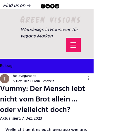
Find us on →
GREEN VISIONS
Webdesign in Hannover für
vegane Marken
Beitrag
helloveganelite
5. Dez. 2023
3 Min. Lesezeit
Vummy: Der Mensch lebt
nicht vom Brot allein ...
oder vielleicht doch?
Aktualisiert:
7. Dez. 2023
Vielleicht geht es euch genauso wie uns 