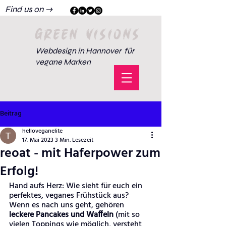
Find us on →
GREEN VISIONS
Webdesign in Hannover für
vegane Marken
Beitrag
helloveganelite
17. Mai 2023
3 Min. Lesezeit
reoat - mit Haferpower zum
Erfolg!
Hand aufs Herz: Wie sieht für euch ein 
perfektes, veganes Frühstück aus? 
Wenn es nach uns geht, gehören 
leckere Pancakes und Waffeln
 (mit so 
vielen Toppings wie möglich, versteht 