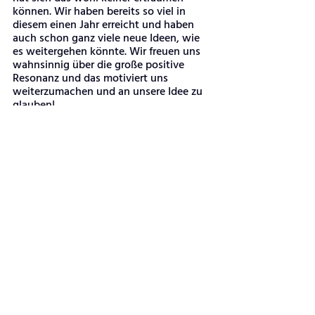
können. Wir haben bereits so viel in 
diesem einen Jahr erreicht und haben 
auch schon ganz viele neue Ideen, wie 
es weitergehen könnte. Wir freuen uns 
wahnsinnig über die große positive 
Resonanz und das motiviert uns 
weiterzumachen und an unsere Idee zu 
glauben!
Alle Bilder mit freundlicher Genehmigung von reoat
Vielen Dank für das freundliche 
Interview, liebe Valérie - und weiterhin 
noch viel Erfolg mit reoat!