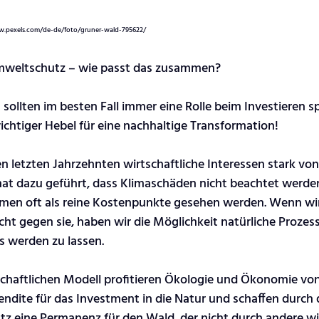
.pexels.com/de-de/foto/gruner-wald-795622/
Umweltschutz – wie passt das zusammen?
sollten im besten Fall immer eine Rolle beim Investieren sp
wichtiger Hebel für eine nachhaltige Transformation!
en letzten Jahrzehnten wirtschaftliche Interessen stark v
 hat dazu geführt, dass Klimaschäden nicht beachtet werde
n oft als reine Kostenpunkte gesehen werden. Wenn wir 
cht gegen sie, haben wir die Möglichkeit natürliche Prozess
 werden zu lassen. 
schaftlichen Modell profitieren Ökologie und Ökonomie von
endite für das Investment in die Natur und schaffen durch 
tz eine Permanenz für den Wald, der nicht durch andere wir