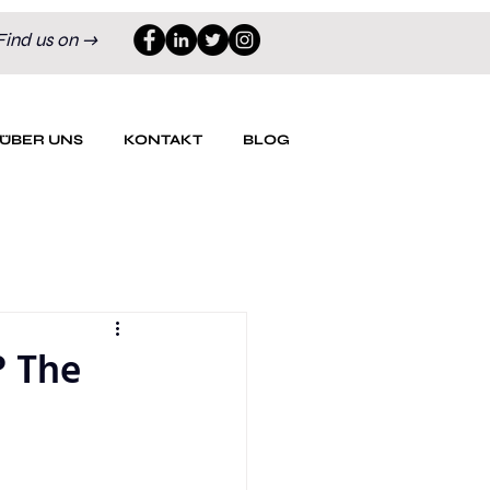
Find us on →
ÜBER UNS
KONTAKT
BLOG
? The