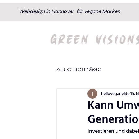
Webdesign in Hannover für vegane Marken
GREEN VISION
Alle Beiträge
helloveganelite
15. 
Kann Umwe
Generation
Investieren und dabe