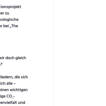
ionsprojekt 
er zu 
kologische 
 bei „The 
wir doch gleich 
n?
edern, die sich 
ch alle – 
einen wichtigen 
tige CO₂-
nvielfalt und 