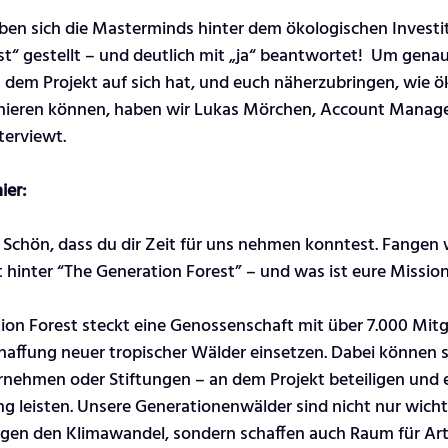
ben sich die Masterminds hinter dem ökologischen Investit
t“ gestellt – und deutlich mit „ja“ beantwortet!  Um genau
 dem Projekt auf sich hat, und euch näherzubringen, wie ö
onieren können, haben wir Lukas Mörchen, Account Manager
terviewt.
ier: 
s! Schön, dass du dir Zeit für uns nehmen konntest. Fangen 
 hinter “The Generation Forest” – und was ist eure Missio
ion Forest steckt eine Genossenschaft mit über 7.000 Mitgli
affung neuer tropischer Wälder einsetzen. Dabei können si
rnehmen oder Stiftungen – an dem Projekt beteiligen und 
ng leisten. Unsere Generationenwälder sind nicht nur wich
gen den Klimawandel, sondern schaffen auch Raum für Arte